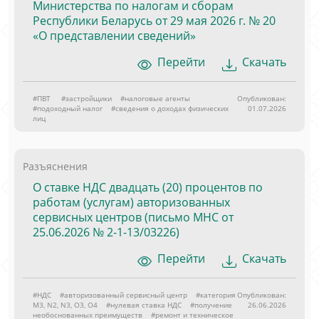
Министерства по налогам и сборам
Республики Беларусь от 29 мая 2026 г. № 20
«О представлении сведений»
Перейти
Скачать
#ПВТ
#застройщики
#налоговые агенты
Опубликован:
#подоходный налог
#сведения о доходах физических
01.07.2026
лиц
Разъяснения
О ставке НДС двадцать (20) процентов по
работам (услугам) авторизованных
сервисных центров (письмо МНС от
25.06.2026 № 2-1-13/03226)
Перейти
Скачать
#НДС
#авторизованный сервисный центр
#категория
Опубликован:
M3, N2, N3, O3, O4
#нулевая ставка НДС
#получение
26.06.2026
необоснованных преимуществ
#ремонт и техническое