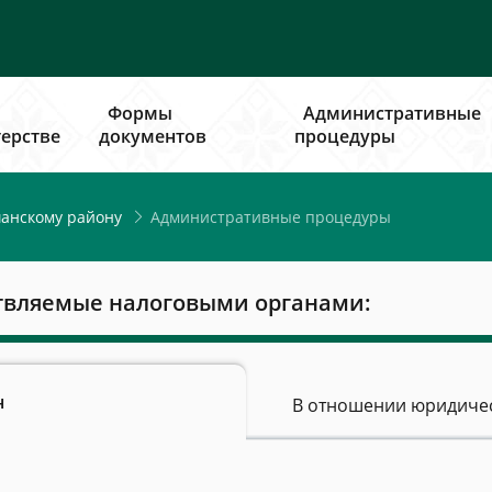
Формы
Административные
ерстве
документов
процедуры
Административные процедуры
анскому району
твляемые налоговыми органами:
н
В отношении юридичес