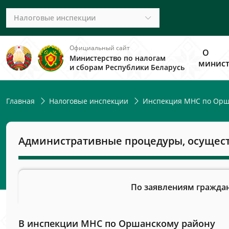
Налоговые инспекции
Официальный сайт
О
Министерство по налогам
минист
и сборам Республики Беларусь
Главная
Налоговые инспекции
Инспекция МНС по Орш
Административные процедуры, осущес
По заявлениям гражда
В инспекции МНС по Оршанскому району