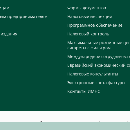
ицам
Формы документов
ным предпринимателям
Налоговые инспекции
м
Программное обеспечение
 издания
Налоговый контроль
Максимальные розничные це
сигареты с фильтром
Международное сотрудничест
Евразийский экономический с
Налоговые консультанты
Электронные счета-фактуры
Контакты ИМНС
еточность, пожалуйста, нажмите
сюда
и сообщите нам об