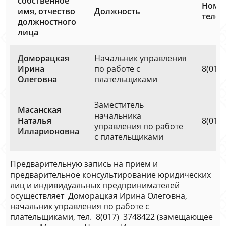
собственное
Номе
имя, отчество
Должность
теле
должностного
лица
Доморацкая
Начальник управления
Ирина
по работе с
8(017
Олеговна
плательщиками
Заместитель
Масанская
начальника
Наталья
8(017
управления по работе
Илларионовна
с плательщиками
Предварительную запись на прием и
предварительное консультирование юридических
лиц и индивидуальных предпринимателей
осуществляет Доморацкая Ирина Олеговна,
начальник управления по работе с
плательщиками, тел. 8(017) 3748422 (замещающее