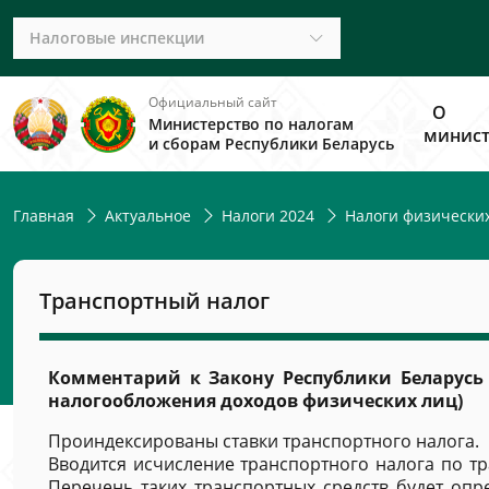
Налоговые инспекции
Официальный сайт
О
Министерство по налогам
минист
и сборам Республики Беларусь
Главная
Актуальное
Налоги 2024
Налоги физически
Транспортный налог
Комментарий к Закону Республики Беларусь 
налогообложения доходов физических лиц)
Проиндексированы ставки транспортного налога.
Вводится исчисление транспортного налога по тр
Перечень таких транспортных средств будет опр