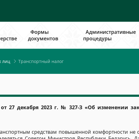
Формы
Административные
ерстве
документов
процедуры
Транспортный налог
х лиц
от 27 декабря 2023 г. № 327-З «Об изменении за
анспортным средствам повышенной комфортности не ста
еделяться Советом Министров Республики Беларусь. Д