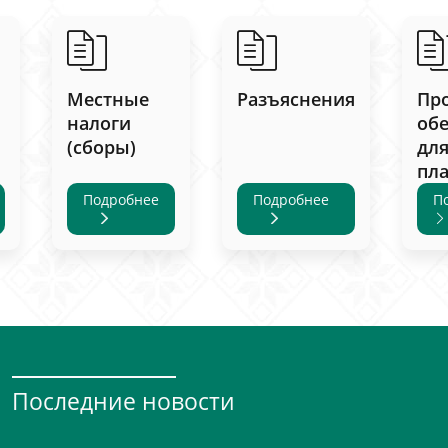
Местные
Разъяснения
Пр
налоги
об
(сборы)
дл
пл
Подробнее
Подробнее
П
Последние новости