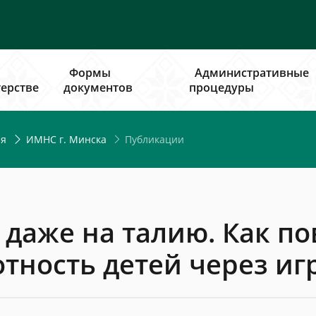
Формы
Административные
ерстве
документов
процедуры
Публикации
ия
ИМНС г. Минска
и даже на талию. Как 
отность детей через и