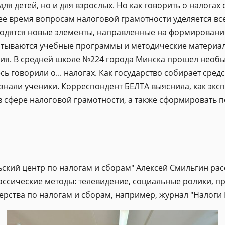
ля детей, но и для взрослых. Но как говорить о налогах 
нее время вопросам налоговой грамотности уделяется в
водятся новые элементы, направленные на формировани
атываются учебные программы и методические материал
ия. В средней школе №224 города Минска прошел необы
 говорили о... налогах. Как государство собирает средс
узнали ученики. Корреспондент БЕЛТА выяснила, как экс
в сфере налоговой грамотности, а также сформировать 
кий центр по налогам и сборам" Алексей Смильгин расс
ассические методы: телевидение, социальные ролики, п
ства по налогам и сборам, например, журнал "Налоги Б