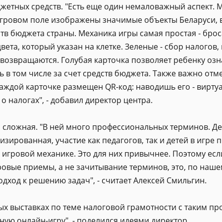
жетных средств. "Есть еще один немаловажный аспект. Мы
игровом поле изображены значимые объекты Беларуси, 
ств бюджета страны. Механика игры самая простая - брос
вета, который указан на клетке. Зеленые - сбор налогов, 
е возвращаются. Голубая карточка позволяет ребенку озн
 в том числе за счет средств бюджета. Также важно отм
каждой карточке размещен QR-код: наводишь его - вирту
налогах", - добавил директор центра.
 сложная. "В ней много профессиональных терминов. Де
изированная, участие как педагогов, так и детей в игр
в игровой механике. Это для них привычнее. Поэтому ес
овые приемы, а не зачитывание терминов, это, по наше
дход к решению задач", - считает Алексей Смильгин.
х выставках по теме налоговой грамотности с таким про
ую онлайн-игру", - поделился идеями директор.