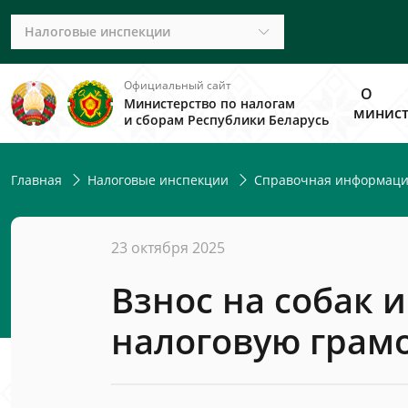
Налоговые инспекции
Официальный сайт
О
Министерство по налогам
минист
и сборам Республики Беларусь
Главная
Налоговые инспекции
Справочная информац
23 октября 2025
Взнос на собак 
налоговую грам