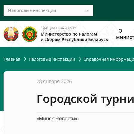
Налоговые инспекции
Официальный сайт
О
Министерство по налогам
минист
и сборам Республики Беларусь
Главная
Налоговые инспекции
Справочная информац
28 января 2026
Городской турни
«Минск-Новости»