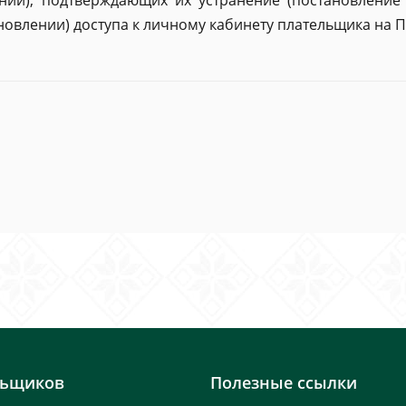
ний), подтверждающих их устранение (постановление
новлении) доступа к личному кабинету плательщика на П
льщиков
Полезные ссылки