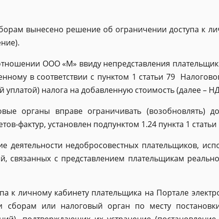
борам вынесено решение об ограничении доступа к ли
ние).
 отношении ООО «М» ввиду непредставления плательщик
енному в соответствии с пунктом 1 статьи 79 Налоговог
й уплатой) налога на добавленную стоимость (далее – НД
овые органы вправе ограничивать (возобновлять) до
ов-фактур, установлен подпунктом 1.24 пункта 1 статьи 
е деятельности недобросовестных плательщиков, ис
ий, связанных с представлением плательщикам реальн
па к личному кабинету плательщика на Портале электр
и сборам или налоговый орган по месту постановк