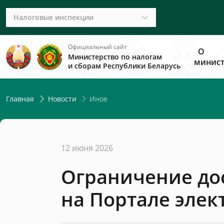
Налоговые инспекции
Официальный сайт
О
Министерство по налогам
минист
и сборам Республики Беларусь
Иное
Главная
Новости
12 июня 2026
Ограничение до
на Портале элек