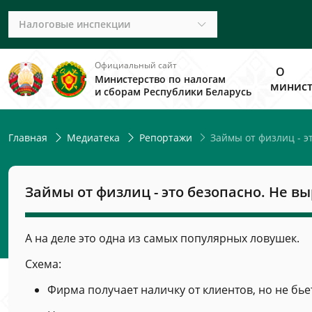
Налоговые инспекции
Официальный сайт
О
Министерство по налогам
минист
и сборам Республики Беларусь
Займы от физлиц - эт
Главная
Медиатека
Репортажи
Займы от физлиц - это безопасно. Не вы
А на деле это одна из самых популярных ловушек.
Схема:
Фирма получает наличку от клиентов, но не бье