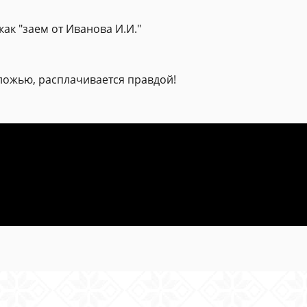
ак "заем от Иванова И.И."
т ложью, расплачивается правдой!