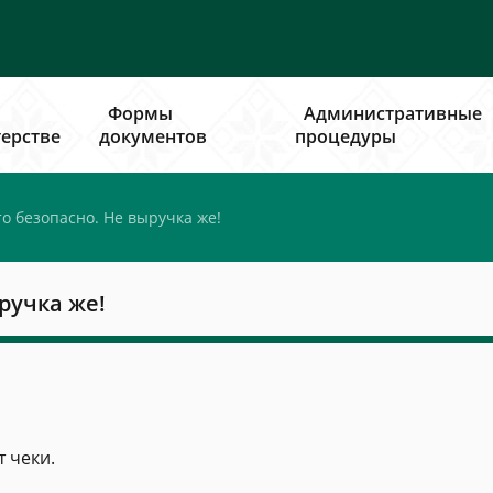
Формы
Административные
ерстве
документов
процедуры
о безопасно. Не выручка же!
ручка же!
т чеки.