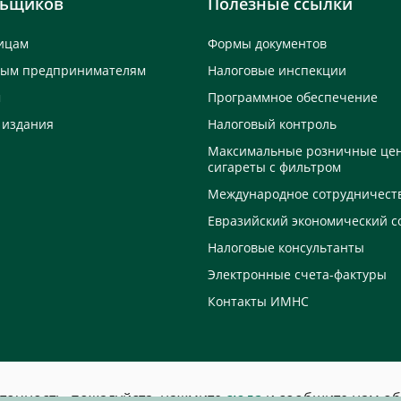
льщиков
Полезные ссылки
ицам
Формы документов
ным предпринимателям
Налоговые инспекции
м
Программное обеспечение
 издания
Налоговый контроль
Максимальные розничные це
сигареты с фильтром
Международное сотрудничест
Евразийский экономический с
Налоговые консультанты
Электронные счета-фактуры
Контакты ИМНС
еточность, пожалуйста, нажмите
сюда
и сообщите нам об