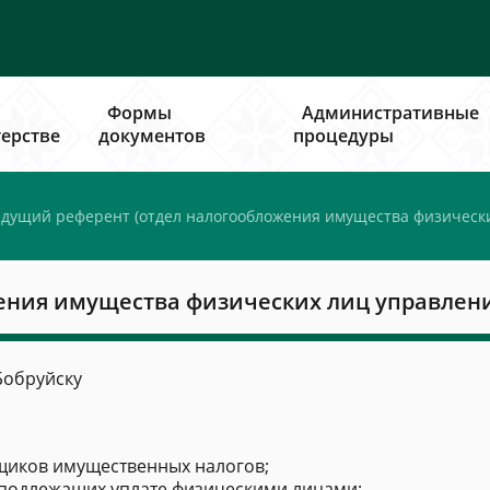
Формы
Административные
ерстве
документов
процедуры
дущий референт (отдел налогообложения имущества физически
ения имущества физических лиц управлен
Бобруйску
ьщиков имущественных налогов;
, подлежащих уплате физическими лицами;