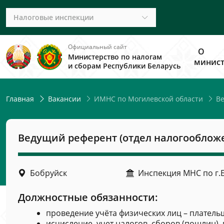
Налоговые инспекции
Официальный сайт
О
Министерство по налогам
минист
и сборам Республики Беларусь
ИМНС по Могилевской области
Ве
Главная
Вакансии
Ведущий референт (отдел налогооблож
Бобруйск
Инспекция МНС по г.
Должностные обязанности:
проведение учёта физических лиц – плател
исчисление, учет налогов, сборов (пошлин)