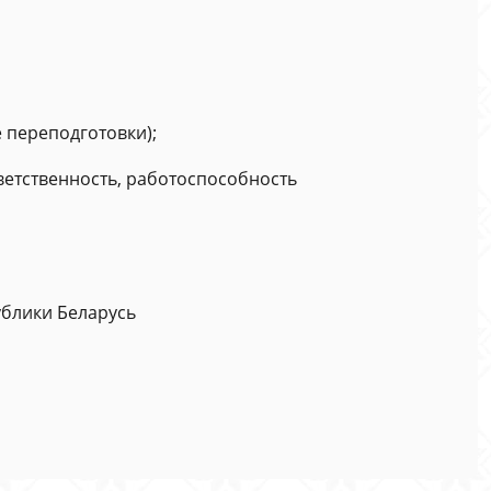
 переподготовки);
тветственность, работоспособность
ублики Беларусь