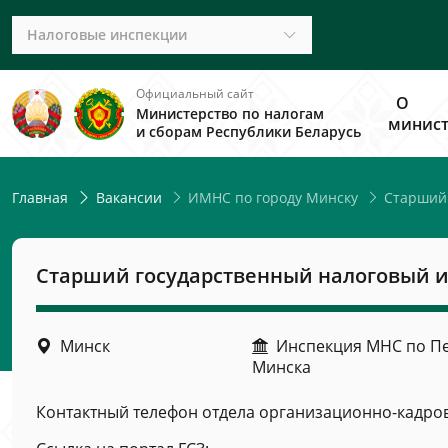
Налоговые инспекции
Официальный сайт
О
Министерство по налогам
минист
и сборам Республики Беларусь
ИМНС по городу Минску
Старший 
Главная
Вакансии
Старший государственный налоговый ин
Минск
Инспекция МНС по Пе
Минска
Контактный телефон отдела организационно-кадрово