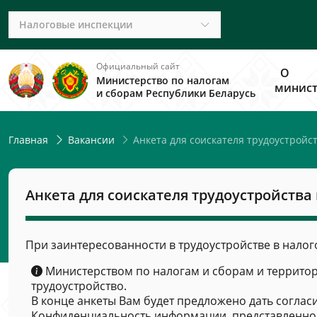
Налоговые инспекции
Официальный сайт
О
Министерство по налогам
минист
и сборам Республики Беларусь
Анкета для соискателя трудоустройс
Главная
Вакансии
Анкета для соискателя трудоустройства
При заинтересованности в трудоустройстве в налог
Министерством по налогам и сборам и террито
трудоустройство.
В конце анкеты Вам будет предложено дать соглас
Конфиденциальность информации, представленной 