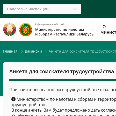
Налоговые инспекции
Официальный сайт
О
Министерство по налогам
минист
и сборам Республики Беларусь
Анкета для соискателя трудоустройс
Главная
Вакансии
Анкета для соискателя трудоустройства
При заинтересованности в трудоустройстве в налог
Министерством по налогам и сборам и террито
трудоустройство.
В конце анкеты Вам будет предложено дать соглас
Конфиденциальность информации, представленной 